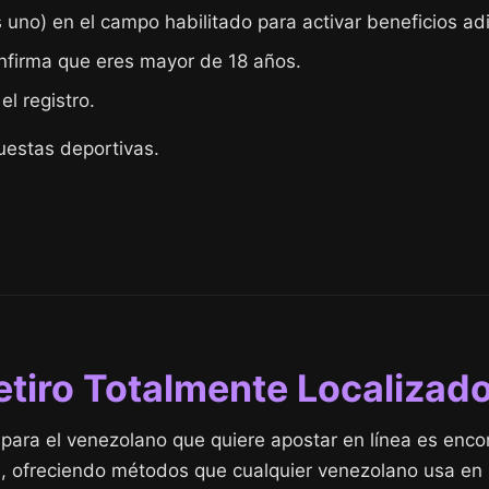
s uno) en el campo habilitado para activar beneficios ad
nfirma que eres mayor de 18 años.
el registro.
puestas deportivas.
tiro Totalmente Localizad
ara el venezolano que quiere apostar en línea es encon
, ofreciendo métodos que cualquier venezolano usa en s