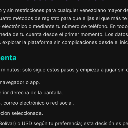
o y sin restricciones para cualquier venezolano mayor d
uatro métodos de registro para que elijas el que más te 
o electrónico o mediante tu número de teléfono. En todos
eda de tu cuenta desde el primer momento. Los datos d
explorar la plataforma sin complicaciones desde el inic
uenta
 minutos
; solo sigue estos pasos y empieza a jugar sin 
navegador o app.
rior derecha de la pantalla.
, correo electrónico o red social.
ción seleccionada.
Bolívar) o USD según tu preferencia; esta decisión es 