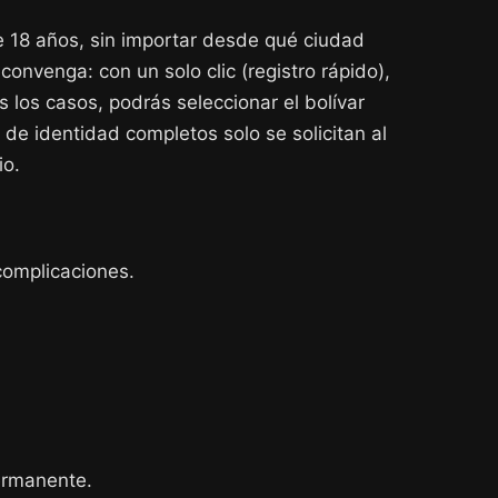
e 18 años, sin importar desde qué ciudad
convenga: con un solo clic (registro rápido),
 los casos, podrás seleccionar el bolívar
e identidad completos solo se solicitan al
io.
complicaciones.
permanente.