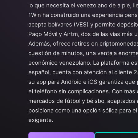
lo que necesita el venezolano de a pie, ll
1Win ha construido una experiencia pen
acepta bolívares (VES) y permite depósit
Pago Móvil y Airtm, dos de las vías más u
Además, ofrece retiros en criptomoneda
cuestión de minutos, una ventaja enorme
económico venezolano. La plataforma e
español, cuenta con atención al cliente 2
su app para Android e iOS garantiza que
el teléfono sin complicaciones. Con
más 
mercados de fútbol y béisbol adaptados a
posiciona como una opción sólida para e
exigente.