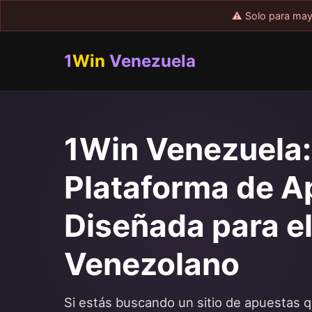
⚠️ Solo para may
1
Win
Venezuela
1Win Venezuela:
Plataforma de A
Diseñada para e
Venezolano
Si estás buscando un sitio de apuestas 