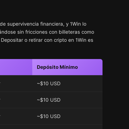
e supervivencia financiera, y 1Win lo
ándose sin fricciones con billeteras como
Depositar o retirar con cripto en 1Win es
Depósito Mínimo
r
~$10 USD
r
~$10 USD
r
~$10 USD