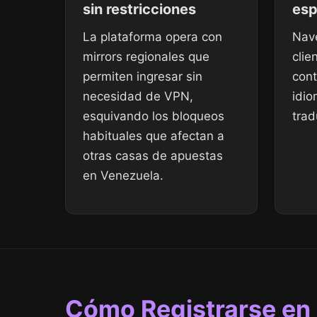
sin restricciones
esp
La plataforma opera con
Nave
mirrors regionales que
clie
permiten ingresar sin
cont
necesidad de VPN,
idio
esquivando los bloqueos
trad
habituales que afectan a
otras casas de apuestas
en Venezuela.
Cómo Registrarse en